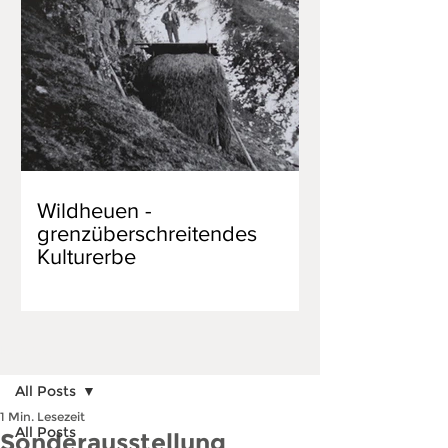
Wildheuen -
grenzüberschreitendes
Kulturerbe
Beitrag
All Posts
1 Min. Lesezeit
All Posts
Sonderausstellung