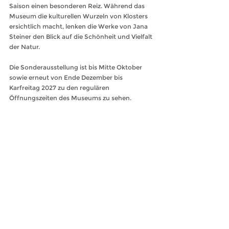
Saison einen besonderen Reiz. Während das 
Museum die kulturellen Wurzeln von Klosters 
ersichtlich macht, lenken die Werke von Jana 
Steiner den Blick auf die Schönheit und Vielfalt 
der Natur.
Die Sonderausstellung ist bis Mitte Oktober 
sowie erneut von Ende Dezember bis 
Karfreitag 2027 zu den regulären 
Öffnungszeiten des Museums zu sehen.
Das Museumsteam freut sich darauf, 
Einheimische und Gäste während der 
Sommersaison willkommen zu heissen.
Monbielerstrasse 11
7250 Klosters
Auskunft für Gruppenführungen: