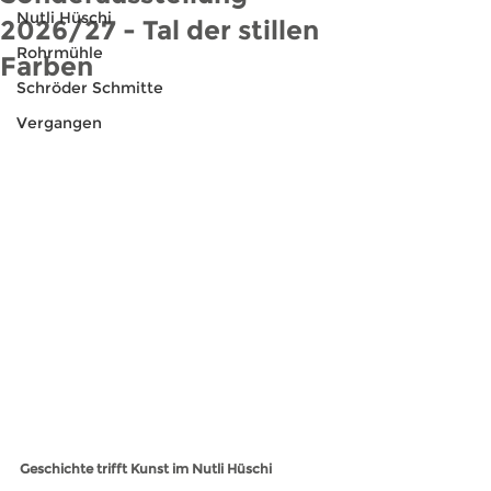
Nutli Hüschi
2026/27 - Tal der stillen
Rohrmühle
Farben
Schröder Schmitte
Vergangen
Geschichte trifft Kunst im Nutli Hüschi