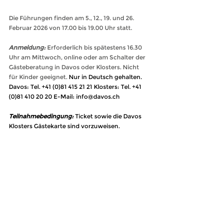
Die Führungen finden am 5., 12., 19. und 26. 
Februar 2026 von 17.00 bis 19.00 Uhr statt.
Anmeldung:
Erforderlich bis spätestens 16.30 
Uhr am Mittwoch, online oder am Schalter der 
Gästeberatung in Davos oder Klosters. Nicht 
für Kinder geeignet.
 Nur in Deutsch gehalten.
Davos: Tel. +41 (0)81 415 21 21 Klosters: Tel. +41 
(0)81 410 20 20 E-Mail: 
info@davos.ch
Teilnahmebedingung:
Ticket sowie die Davos 
Klosters Gästekarte sind vorzuweisen.
Zeit/Treffpunkt: 
Donnerstag, 17 - 19 Uhr / 
Museum Nutli Hüschi, Monbielerstrasse 11, 
7250 Klosters
Anmeldegebühr:
Mit Gästekarte CHF 5.00 pro 
Person