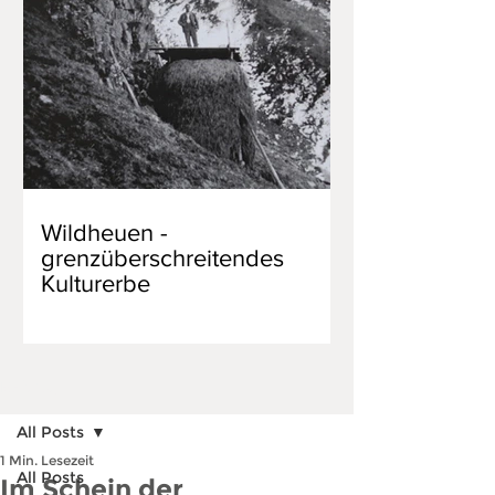
Wildheuen -
grenzüberschreitendes
Kulturerbe
Beitrag
All Posts
1 Min. Lesezeit
All Posts
Im Schein der